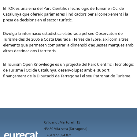
El TOK és una eina del Parc Científic i Tecnològic de Turisme i Oci de
Catalunya que ofereix paràmetres i indicadors per al coneixement i la
presa de decisions en el sector turístic.
Divulga la informació estadística elaborada pel seu Observatori de
Turisme des de 2006 a Costa Daurada i Terres de l’Ebre, així com altres
elements que permeten comparar la dimensió d’aquestes marques amb
altres destinacions i territoris.
El Tourism Open Knowledge és un projecte del Parc Científic i Tecnològic
de Turisme i Oci de Catalunya, desenvolupat amb el suport i
finançament de la Diputació de Tarragona i el seu Patronat de Turisme.
C/ Joanot Martorell, 15
43480 Vila-seca (Tarragona)
T +34 977 394 871