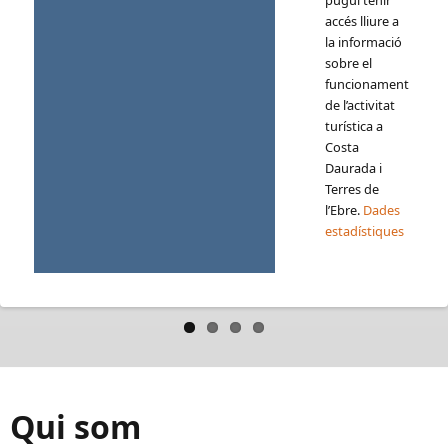
(Vila-seca) i
accés lliure a
Tarragona.
la informació
sobre el
funcionament
de l’activitat
turística a
Costa
Daurada i
Terres de
l’Ebre.
Dades
estadístiques
Qui som