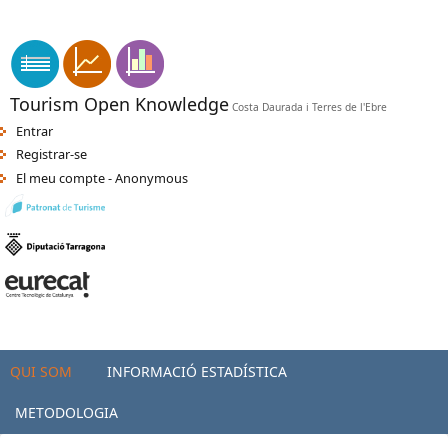
Vés al contingut
apk indir
sikiş
-
orospu numara
-
türkçe porno
-
seks hatti
-
porno
Tourism Open Knowledge
Costa Daurada i Terres de l'Ebre
Entrar
Registrar-se
El meu compte - Anonymous
QUI SOM
INFORMACIÓ ESTADÍSTICA
METODOLOGIA