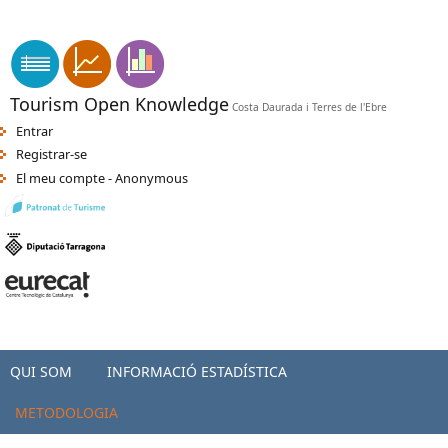
Vés al contingut
apk indir
sikiş
-
orospu numara
-
türkçe porno
-
seks hatti
-
porno
Tourism Open Knowledge
Costa Daurada i Terres de l'Ebre
Entrar
Registrar-se
El meu compte - Anonymous
QUI SOM
INFORMACIÓ ESTADÍSTICA
METODOLOGIA